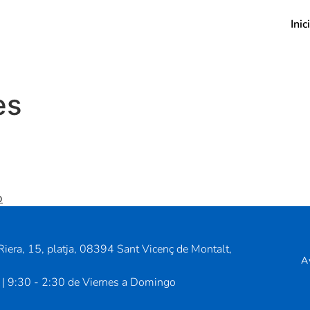
Inic
es
o
iera, 15, platja, 08394 Sant Vicenç de Montalt,
A
 | 9:30 - 2:30 de Viernes a Domingo