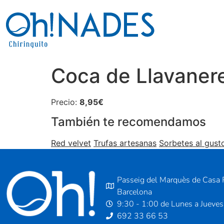
Coca de Llavaner
Precio:
8,95€
También te recomendamos
Red velvet
Trufas artesanas
Sorbetes al gust
Passeig del Marquès de Casa R
Barcelona
9:30 - 1:00 de Lunes a Jueves
692 33 66 53