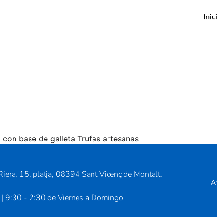
Inic
 con base de galleta
Trufas artesanas
iera, 15, platja, 08394 Sant Vicenç de Montalt,
A
 | 9:30 - 2:30 de Viernes a Domingo