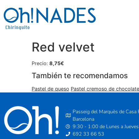
Red velvet
Precio:
8,75€
También te recomendamos
Pastel de queso
Pastel cremoso de chocolate
Passeig del Marquès de Casa R
Barcelona
9:30 - 1:00 de Lunes a Jueves
692 33 66 53