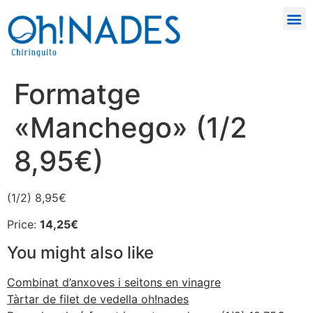
Formatge
«Manchego» (1/2
8,95€)
(1/2) 8,95€
Price:
14,25€
You might also like
Combinat d’anxoves i seitons en vinagre
Tàrtar de filet de vedella oh!nades