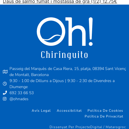
Daus de salmó fumat i mostassa de gra (1/2) 12,75€
Passeig del Marquès de Casa Riera, 15, platja, 08394 Sant Vicenç
de Montalt, Barcelona
9:30 - 1:00 de Dilluns a Dijous | 9:30 - 2:30 de Divendres a
Diumenge
692 33 66 53
@ohnades
Avís Legal
Accessibilitat
Política De Cookies
Política De Privacitat
Dissenyat Per ProjecteDigital / Matarogroc