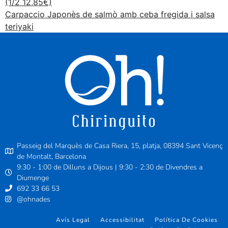
(1/2 12,85€)
Carpaccio Japonès de salmò amb ceba fregida i salsa
teriyaki
Passeig del Marquès de Casa Riera, 15, platja, 08394 Sant Vicenç
de Montalt, Barcelona
9:30 - 1:00 de Dilluns a Dijous | 9:30 - 2:30 de Divendres a
Diumenge
692 33 66 53
@ohnades
Avís Legal
Accessibilitat
Política De Cookies