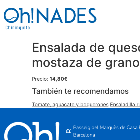
Ensalada de queso
mostaza de grano
Precio:
14,80€
También te recomendamos
Tomate, aguacate y boquerones
Ensaladilla r
Passeig del Marquès de Casa R
Barcelona