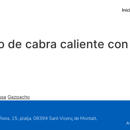
Inic
 de cabra caliente con
usa
Gazpacho
iera, 15, platja, 08394 Sant Vicenç de Montalt,
A