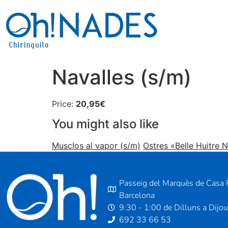
Navalles (s/m)
Price:
20,95€
You might also like
Musclos al vapor (s/m)
Ostres «Belle Huitre N
Passeig del Marquès de Casa R
Barcelona
9:30 - 1:00 de Dilluns a Dijo
692 33 66 53