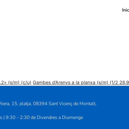
Inic
.2» (s/m) (c/u)
Gambes d’Arenys a la planxa (s/m) (1/2 26,
iera, 15, platja, 08394 Sant Vicenç de Montalt,
us | 9:30 - 2:30 de Divendres a Diumenge