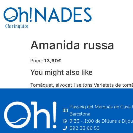
Amanida russa
Price:
13,60€
You might also like
Tomàquet, alvocat i seitons
Varietats de tom
Passeig del Marquès de Casa R
Barcelona
9:30 - 1:00 de Dilluns a Dijo
692 33 66 53