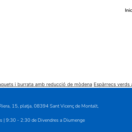
Inic
àquets i burrata amb reducció de mòdena
Espàrrecs verds 
iera, 15, platja, 08394 Sant Vicenç de Montalt,
us | 9:30 - 2:30 de Divendres a Diumenge