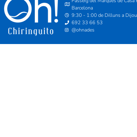
Passeig del Marquès de Casa R
Barcelona
9:30 - 1:00 de Dilluns a Dijo
692 33 66 53
@ohnades