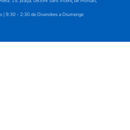
iera, 15, platja, 08394 Sant Vicenç de Montalt,
us | 9:30 - 2:30 de Divendres a Diumenge