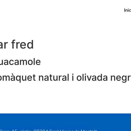
Inic
ar fred
guacamole
màquet natural i olivada negr